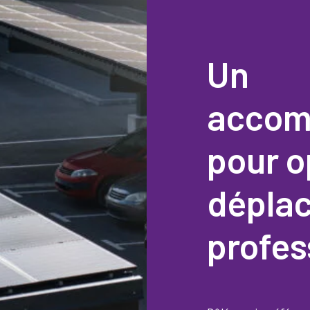
Un
accom
pour o
dépla
profes