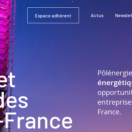
Actus
Newslet
Espace adhérent
et
Pôlénergie
énergéti
des
opportuni
entreprise
-France
France.