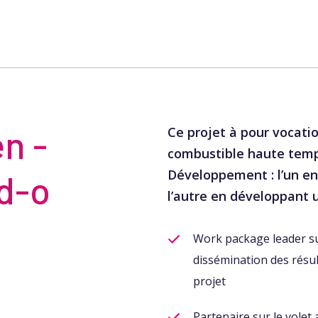
n -
Ce projet à pour vocation
combustible haute tem
Développement : l’un en
ed-o
l’autre en développant 
Work package leader sur
dissémination des résul
projet
Partenaire sur le volet 