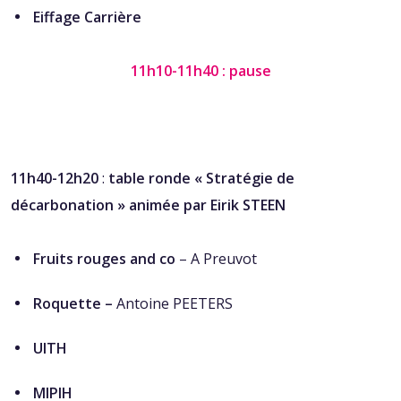
Eiffage Carrière
11h10-11h40 : pause
11h40-12h20
:
t
able ronde « Stratégie de
décarbonation » animée par Eirik STEEN
Fruits rouges and co
– A Preuvot
Roquette –
Antoine PEETERS
UITH
MIPIH