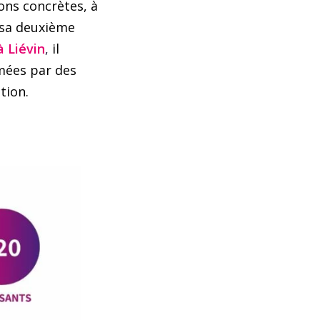
ons concrètes, à
r sa deuxième
 Liévin
,
il
mées par des
tion.