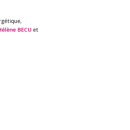
rgétique,
Hélène BECU
et