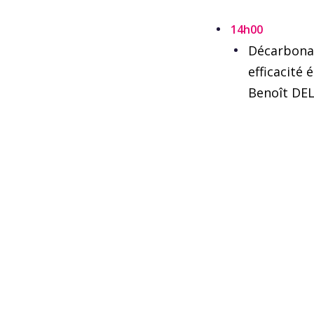
14h00
Décarbonat
efficacité
Benoît DE