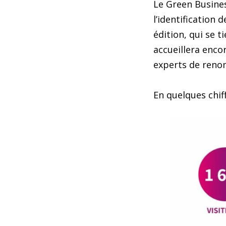
Le Green Busines
l’identification
édition, qui se t
accueillera enco
experts de renom 
En quelques chif