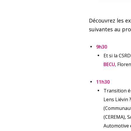
Découvrez les ex
suivantes au pr
9h30
Et si la CSR
BECU
,
Flore
11h30
Transition é
Lens Liévin 
(Communauté
(CEREMA), S
Automotive e