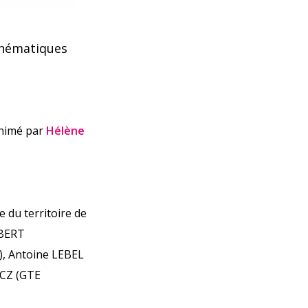
thématiques
animé par
Hélène
e du territoire de
OBERT
), Antoine LEBEL
ECZ (GTE