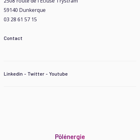
2508 route de l'Ecluse Trystram
59140 Dunkerque
03 28 61 57 15
Contact
Linkedin
-
Twitter
-
Youtube
Pôlénergie