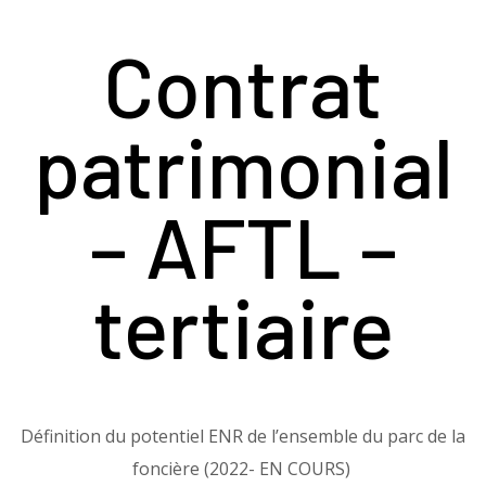
Contrat
patrimonial​
– AFTL –
tertiaire​
Définition du potentiel ENR de l’ensemble du parc de la
foncière (2022- EN COURS) ​