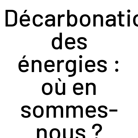
Décarbonati
des
énergies :
où en
sommes-
nous ?