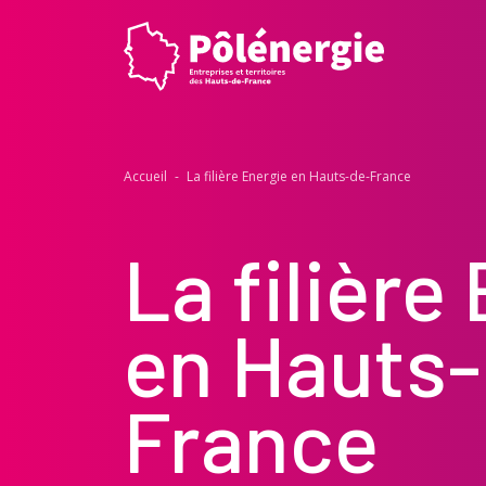
Accueil
-
La filière Energie en Hauts-de-France
La filière
en Hauts
France