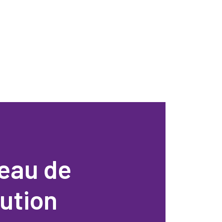
eau de
bution