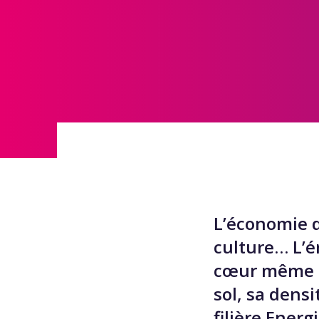
L’économie d
culture… L’é
cœur même de
sol, sa densi
filière Ener