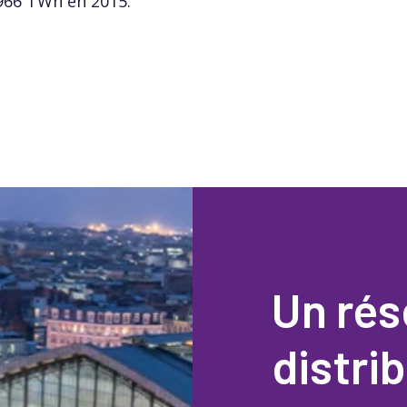
966 TWh en 2015.
Un rés
distri