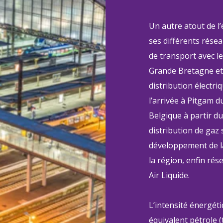
Un autre atout de l
ses différents résea
de transport avec le
Grande Bretagne et 
distribution électri
l’arrivée à Pitgam d
Belgique à partir d
distribution de gaz 
développement de l
la région, enfin ré
Air Liquide.
L’intensité énergét
équivalent pétrole (