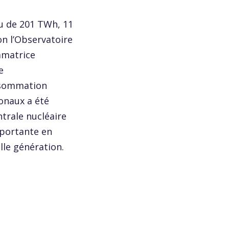
u de 201 TWh, 11
on l’Observatoire
mmatrice
e
onsommation
ionaux a été
ntrale nucléaire
mportante en
lle génération.